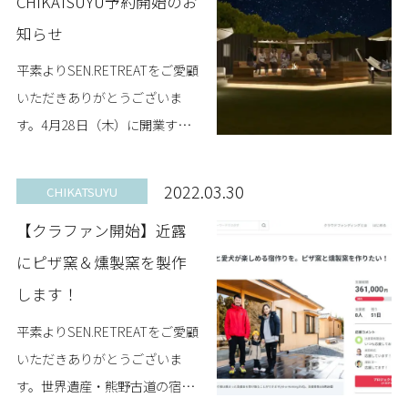
CHIKATSUYU予約開始のお
知らせ
平素よりSEN.RETREATをご愛顧
いただきありがとうございま
す。4月28日（木）に開業する
コンテナハウスヴィラ
「SEN.RETREAT CHIKATSUYU」
2022.03.30
CHIKATSUYU
の「6人用プライベートガーデ
【クラファン開始】近露
ン...
にピザ窯＆燻製窯を製作
します！
平素よりSEN.RETREATをご愛顧
いただきありがとうございま
す。世界遺産・熊野古道の宿場