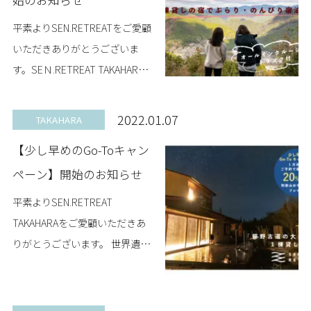
平素よりSEN.RETREATをご愛顧
いただきありがとうございま
す。SEＮ.RETREAT TAKAHARA
では、春休み中もしくは卒業を
控えた学生さん向けに、「熊野
2022.01.07
TAKAHARA
古道 青春女子旅プラン」の販...
【少し早めのGo-Toキャン
ペーン】開始のお知らせ
平素よりSEN.RETREAT
TAKAHARAをご愛顧いただきあ
りがとうございます。 世界遺産
熊野古道で、大自然の中1棟貸
しでリラックスしたリトリート
体験を応援したく、1月中のご