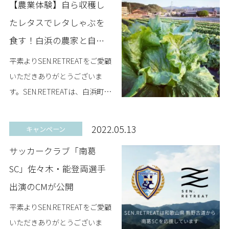
【農業体験】自ら収穫し
たレタスでレタしゃぶを
食す！白浜の農家と自然
を感じる体験プラン開始
平素よりSEN.RETREATをご愛顧
いただきありがとうございま
す。SEN.RETREATは、白浜町の
農園「わかやましらはま農家」
でレタスの収穫やレタしゃぶの
2022.05.13
キャンペーン
実食、畑で園主と草花・野鳥・
サッカークラブ「南葛
虫など...
SC」佐々木・能登両選手
出演のCMが公開
平素よりSEN.RETREATをご愛顧
いただきありがとうございま