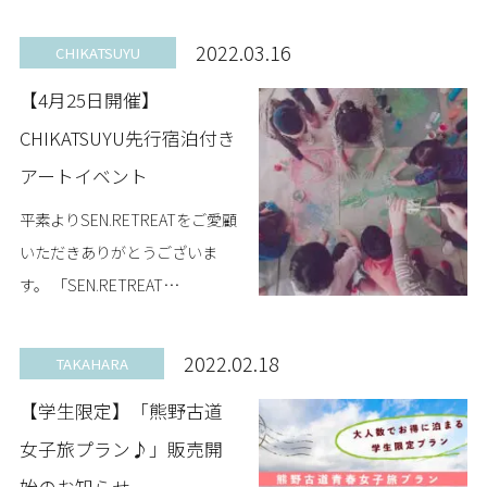
町である和歌山県田辺市中辺路
町近露に、コンテナハウスヴィ
2022.03.16
CHIKATSUYU
ラ「SEN.RETREAT CHIKATSU...
【4月25日開催】
CHIKATSUYU先行宿泊付き
アートイベント
平素よりSEN.RETREATをご愛顧
いただきありがとうございま
す。 「SEN.RETREAT
CHIKATSUYU」 開業記念イベン
トとして、田辺市にゆかりがあ
2022.02.18
TAKAHARA
る、サッカー選手でアーティス
【学生限定】「熊野古道
ト...
女子旅プラン♪」販売開
始のお知らせ