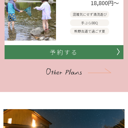
18,800円〜
混雑気にせず清流遊び
手ぶらBBQ
熊野古道で過ごす夏
予約する