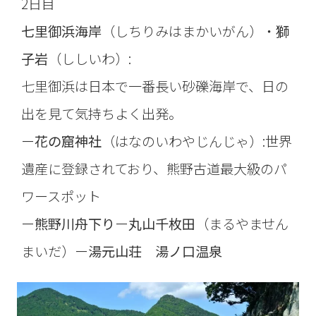
2日目
七里御浜海岸
（しちりみはまかいがん）・
獅
子岩
（ししいわ）:
七里御浜は日本で一番長い砂礫海岸で、日の
出を見て気持ちよく出発。
ー
花の窟神社
（はなのいわやじんじゃ）:世界
遺産に登録されており、熊野古道最大級のパ
ワースポット
ー
熊野川舟下り
ー
丸山千枚田
（まるやません
まいだ）ー
湯元山荘 湯ノ口温泉