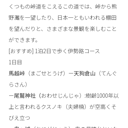
くつもの峠道をこえるこの道では、峠から熊
野灘を一望したり、日本一ともいわれる棚田
を望んだりと、さまざまな景観を楽しむこと
ができます。
[おすすめ] 1泊2日で歩く伊勢路コース
1日目
馬越峠
（まごせとうげ）ー
天狗倉山
（てんぐ
らさん）
ー
尾鷲神社（
おわせじんじゃ）:樹齢1000年以
上と言われるクスノキ（夫婦楠）が空高くそ
びえ立つ