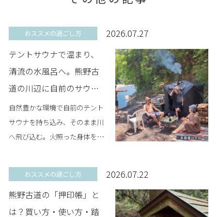
2026.07.27
おススメの過ごし方
テントサウナで温まり、
清流の水風呂へ。熊野古
道の川辺に自前のサウナ
を持ち込み、楽しむ夏
自然豊かな環境で自前のテント
SEN.RETREAT TAKIJIRIと
サウナを持ち込み、そのまま川
へ飛び込む。火照った身体を、
HONGU
ひんやりとした清流で冷やすこ
とができたら─そう考えるサウ
2026.07.22
おススメの過ごし方
ナ好きは少なくありませんが、
熊野古道の「押印帳」と
テントサウナの設置が可能...
は？買い方・使い方・踏