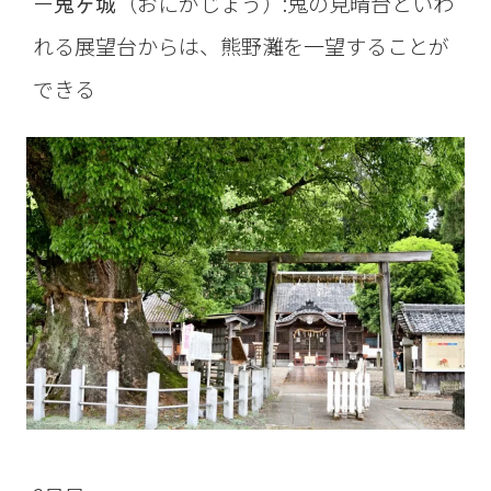
ー
鬼ヶ城
（おにがじょう）:鬼の見晴台といわ
れる展望台からは、熊野灘を一望することが
できる