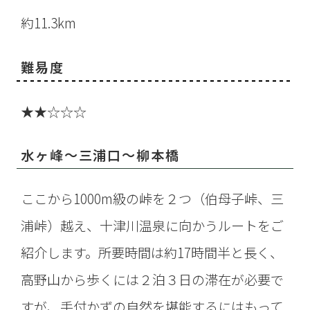
約11.3km
難易度
★★☆☆☆
水ヶ峰～三浦口～柳本橋
ここから1000m級の峠を２つ（伯母子峠、三
浦峠）越え、十津川温泉に向かうルートをご
紹介します。所要時間は約17時間半と長く、
高野山から歩くには２泊３日の滞在が必要で
すが、手付かずの自然を堪能するにはもって