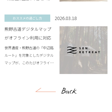
月11日、SEN.RETREAT4拠点目
となる新たな宿泊施設
2026.03.18
おススメの過ごし方
「SEN.RETREAT HONGU（セ
熊野古道デジタルマップ
ン・リト...
がオフライン利用に対応
世界遺産・熊野古道の「中辺路
ルート」を対象としたデジタル
マップが、このたびオフライン
環境でも利用できるようになり
ました。 熊野古道は山間部を通
るルートが多く、場所によって
は電波が届きにくい区間...