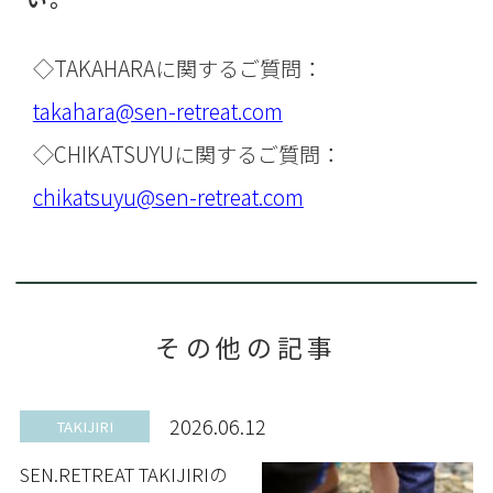
◇TAKAHARAに関するご質問：
takahara@sen-retreat.com
◇CHIKATSUYUに関するご質問：
chikatsuyu@sen-retreat.com
その他の記事
2026.06.12
TAKIJIRI
SEN.RETREAT TAKIJIRIの