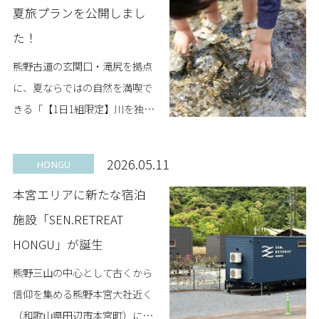
夏旅プランを公開しまし
た！
熊野古道の玄関口・滝尻を拠点
に、夏ならではの自然を満喫で
きる「【1日1組限定】川を独り
占め！夏旅プラン」
（SEN.RETREAT TAKIJIRI）を公
2026.05.11
HONGU
開しました。 透き通る川での川
本宮エリアに新たな宿泊
遊びや、木...
施設「SEN.RETREAT
HONGU」が誕生
熊野三山の中心として古くから
信仰を集める熊野本宮大社近く
（和歌山県田辺市本宮町）に5