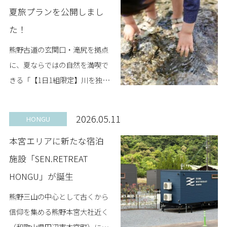
夏旅プランを公開しまし
た！
熊野古道の玄関口・滝尻を拠点
に、夏ならではの自然を満喫で
きる「【1日1組限定】川を独り
占め！夏旅プラン」
（SEN.RETREAT TAKIJIRI）を公
2026.05.11
HONGU
開しました。 透き通る川での川
本宮エリアに新たな宿泊
遊びや、木...
施設「SEN.RETREAT
HONGU」が誕生
熊野三山の中心として古くから
信仰を集める熊野本宮大社近く
（和歌山県田辺市本宮町）に5