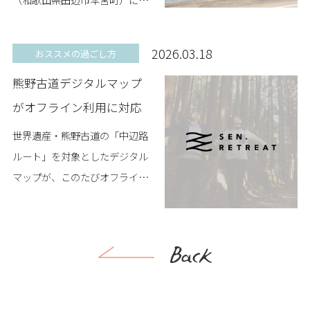
月11日、SEN.RETREAT4拠点目
となる新たな宿泊施設
2026.03.18
おススメの過ごし方
「SEN.RETREAT HONGU（セ
熊野古道デジタルマップ
ン・リト...
がオフライン利用に対応
世界遺産・熊野古道の「中辺路
ルート」を対象としたデジタル
マップが、このたびオフライン
環境でも利用できるようになり
ました。 熊野古道は山間部を通
るルートが多く、場所によって
は電波が届きにくい区間...