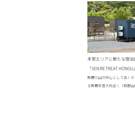
本宮エリアに新たな宿泊
「SEN.RETREAT HON
熊野三山の中心として古くか
る熊野本宮大社近く（和歌山
町）に5月11日、SEN.RETRE
なる新たな宿泊施設「SEN.RET
HONGU（セン・リトリート
が開業しました。...