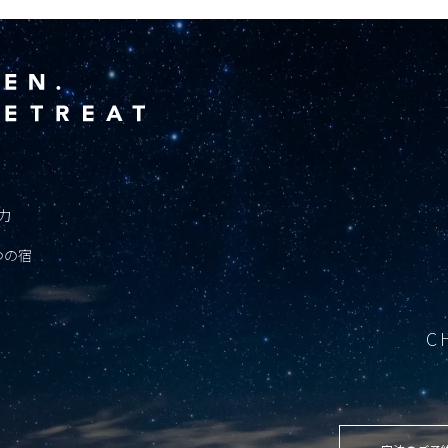
魅力
6つの宿
C