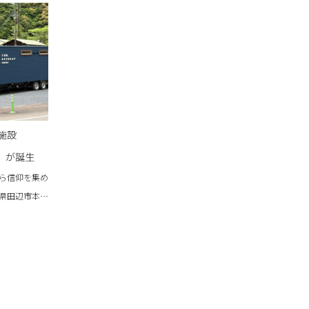
施設
GU」が誕生
ら信仰を集め
県田辺市本宮
AT4拠点目と
REAT
 ホングウ）」